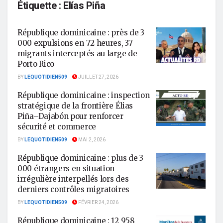
Étiquette :
Elías Piña
République dominicaine : près de 3
000 expulsions en 72 heures, 37
migrants interceptés au large de
Porto Rico
BY
LEQUOTIDIEN509
JUILLET 27, 2026
République dominicaine : inspection
stratégique de la frontière Élias
Piña–Dajabón pour renforcer
sécurité et commerce
BY
LEQUOTIDIEN509
MAI 2, 2026
République dominicaine : plus de 3
000 étrangers en situation
irrégulière interpellés lors des
derniers contrôles migratoires
BY
LEQUOTIDIEN509
FÉVRIER 24, 2026
République dominicaine : 12 958