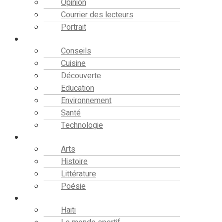
Opinion
Courrier des lecteurs
Portrait
Société
Conseils
Cuisine
Découverte
Education
Environnement
Santé
Technologie
Culture
Arts
Histoire
Littérature
Poésie
Sport
Haiti