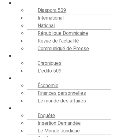
Actualités
Diaspora 509
International
National
République Dominicaine
Revue de l’actualité
Communiqué de Presse
Editorial
Chroniques
L’edito 509
Finance
Économie
Finances personnelles
Le monde des affaires
Analyse
Enquête
Insertion Demandée
Le Monde Juridique