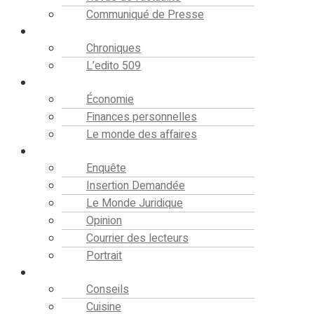
Communiqué de Presse
Editorial
Chroniques
L’edito 509
Finance
Économie
Finances personnelles
Le monde des affaires
Analyse
Enquête
Insertion Demandée
Le Monde Juridique
Opinion
Courrier des lecteurs
Portrait
Société
Conseils
Cuisine