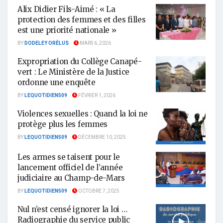
Alix Didier Fils-Aimé : « La
protection des femmes et des filles
est une priorité nationale »
BY
DODELEY ORÉLUS
MARS 6, 2026
Expropriation du Collège Canapé-
vert : Le Ministère de la Justice
ordonne une enquête
BY
LEQUOTIDIEN509
FÉVRIER 1, 2026
Violences sexuelles : Quand la loi ne
protège plus les femmes
BY
LEQUOTIDIEN509
DÉCEMBRE 10, 2025
Les armes se taisent pour le
lancement officiel de l’année
judiciaire au Champ-de-Mars
BY
LEQUOTIDIEN509
OCTOBRE 7, 2025
Nul n’est censé ignorer la loi …
Radiographie du service public