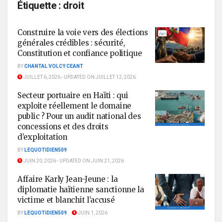
Étiquette :
droit
Construire la voie vers des élections
générales crédibles : sécurité,
Constitution et confiance politique
BY
CHANTAL VOLCY CEANT
JUILLET 6, 2026 - UPDATED ON JUILLET 12, 2026
Secteur portuaire en Haïti : qui
exploite réellement le domaine
public ? Pour un audit national des
concessions et des droits
d’exploitation
BY
LEQUOTIDIEN509
JUIN 20, 2026 - UPDATED ON JUIN 21, 2026
Affaire Karly Jean-Jeune : la
diplomatie haïtienne sanctionne la
victime et blanchit l’accusé
BY
LEQUOTIDIEN509
JUIN 1, 2026