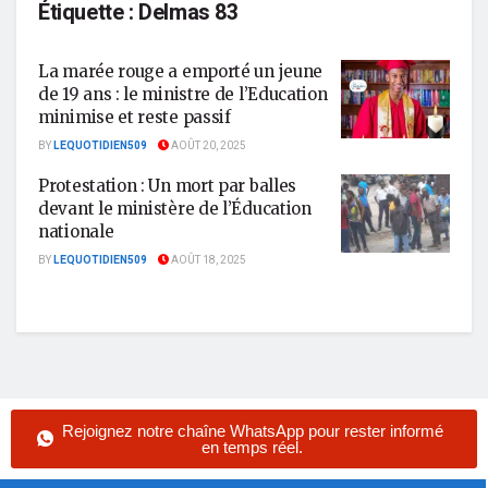
Étiquette :
Delmas 83
La marée rouge a emporté un jeune
de 19 ans : le ministre de l’Education
minimise et reste passif
BY
LEQUOTIDIEN509
AOÛT 20, 2025
Protestation : Un mort par balles
devant le ministère de l’Éducation
nationale
BY
LEQUOTIDIEN509
AOÛT 18, 2025
Rejoignez notre chaîne WhatsApp pour rester informé
en temps réel.