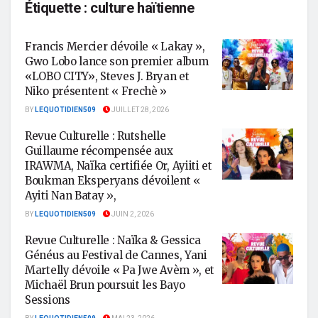
Étiquette :
culture haïtienne
Francis Mercier dévoile « Lakay »,
Gwo Lobo lance son premier album
«LOBO CITY», Steves J. Bryan et
Niko présentent « Frechè »
BY
LEQUOTIDIEN509
JUILLET 28, 2026
Revue Culturelle : Rutshelle
Guillaume récompensée aux
IRAWMA, Naïka certifiée Or, Ayiiti et
Boukman Eksperyans dévoilent «
Ayiti Nan Batay »,
BY
LEQUOTIDIEN509
JUIN 2, 2026
Revue Culturelle : Naïka & Gessica
Généus au Festival de Cannes, Yani
Martelly dévoile « Pa Jwe Avèm », et
Michaël Brun poursuit les Bayo
Sessions