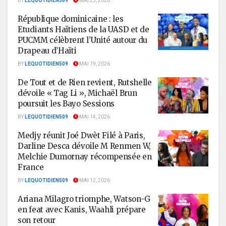
BY
LEQUOTIDIEN509
MAI 23, 2026
République dominicaine : les
Etudiants Haïtiens de la UASD et de
PUCMM célèbrent l’Unité autour du
Drapeau d’Haïti
BY
LEQUOTIDIEN509
MAI 19, 2026
De Tout et de Rien revient, Rutshelle
dévoile « Tag Li », Michaël Brun
poursuit les Bayo Sessions
BY
LEQUOTIDIEN509
MAI 14, 2026
Medjy réunit Joé Dwèt Filé à Paris,
Darline Desca dévoile M Renmen W,
Melchie Dumornay récompensée en
France
BY
LEQUOTIDIEN509
MAI 12, 2026
Ariana Milagro triomphe, Watson-G
en feat avec Kanis, Waahli prépare
son retour