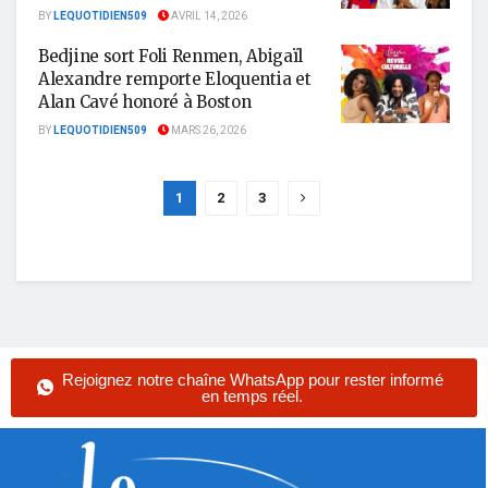
BY
LEQUOTIDIEN509
AVRIL 14, 2026
Bedjine sort Foli Renmen, Abigaïl
Alexandre remporte Eloquentia et
Alan Cavé honoré à Boston
BY
LEQUOTIDIEN509
MARS 26, 2026
1
2
3
Rejoignez notre chaîne WhatsApp pour rester informé
en temps réel.