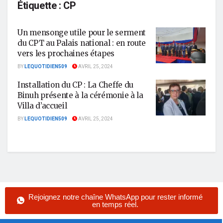
Étiquette :
CP
Un mensonge utile pour le serment
du CPT au Palais national : en route
vers les prochaines étapes
BY
LEQUOTIDIEN509
AVRIL 25, 2024
Installation du CP : La Cheffe du
Binuh présente à la cérémonie à la
Villa d’accueil
BY
LEQUOTIDIEN509
AVRIL 25, 2024
Rejoignez notre chaîne WhatsApp pour rester informé
en temps réel.