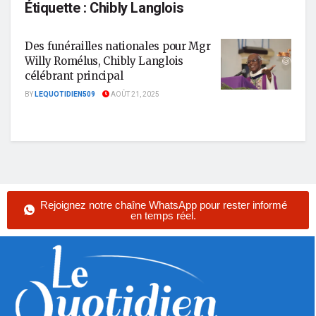
Étiquette :
Chibly Langlois
Des funérailles nationales pour Mgr
Willy Romélus, Chibly Langlois
célébrant principal
BY
LEQUOTIDIEN509
AOÛT 21, 2025
Rejoignez notre chaîne WhatsApp pour rester informé
en temps réel.