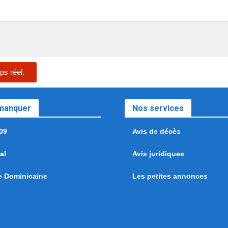
ps réel.
 manquer
Nos services
09
Avis de décès
al
Avis juridiques
e Dominicaine
Les petites annonces