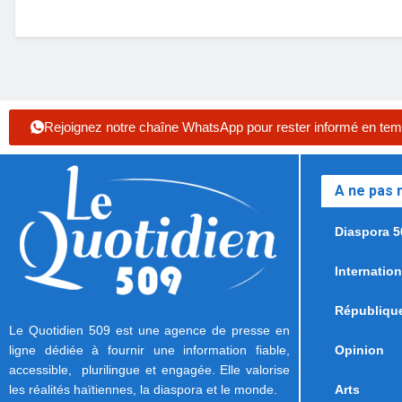
Rejoignez notre chaîne WhatsApp pour rester informé en tem
A ne pas
Diaspora 5
Internation
Républiqu
Le Quotidien 509 est une agence de presse en
ligne dédiée à fournir une information fiable,
Opinion
accessible, plurilingue et engagée. Elle valorise
les réalités haïtiennes, la diaspora et le monde.
Arts