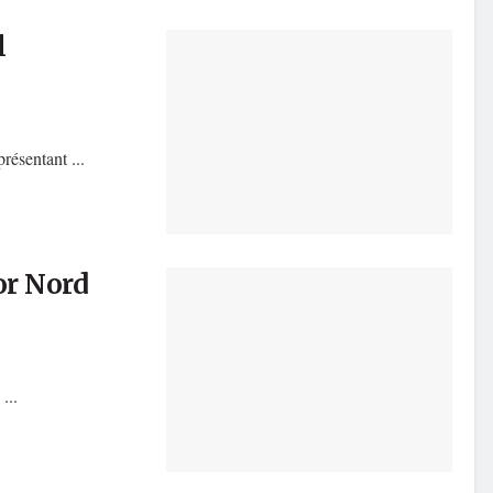
l
résentant ...
or Nord
...