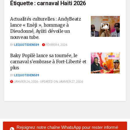
Étiquette :
carnaval Haïti 2026
Actualités culturelles : AndyBeatz
lance « Enèji », hommage à
Dieudonné, Ayiiti dévoile un
nouveau tube.
BY
LEQUOTIDIEN509
FÉVRIER 4, 2026
Baky Popilè lance sa tournée, le
carnaval s’embrase à Fort-Liberté et
plus
BY
LEQUOTIDIEN509
JANVIER 26, 2026 - UPDATED ON JANVIER 27, 2026
Rejoignez notre chaîne WhatsApp pour rester informé