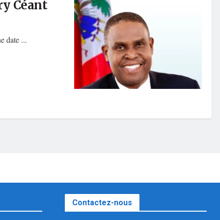
nry Céant
date ...
Contactez-nous