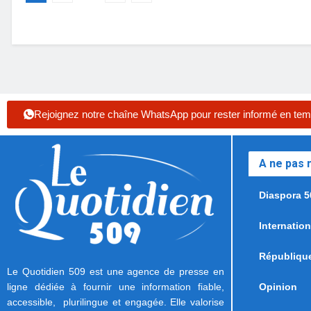
Rejoignez notre chaîne WhatsApp pour rester informé en tem
A ne pas
Diaspora 5
Internation
Républiqu
Le Quotidien 509 est une agence de presse en
ligne dédiée à fournir une information fiable,
Opinion
accessible, plurilingue et engagée. Elle valorise