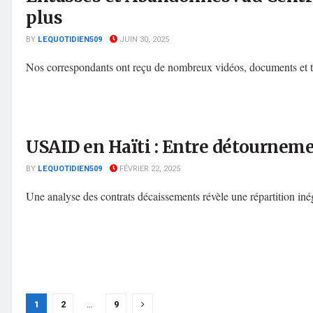
plus
BY
LEQUOTIDIEN509
JUIN 30, 2025
Nos correspondants ont reçu de nombreux vidéos, documents et té
USAID en Haïti : Entre détournemen
BY
LEQUOTIDIEN509
FÉVRIER 22, 2025
Une analyse des contrats décaissements révèle une répartition inég
1
2
…
9