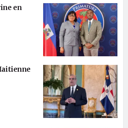
rine en
-Haitienne