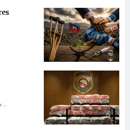
res
 ...