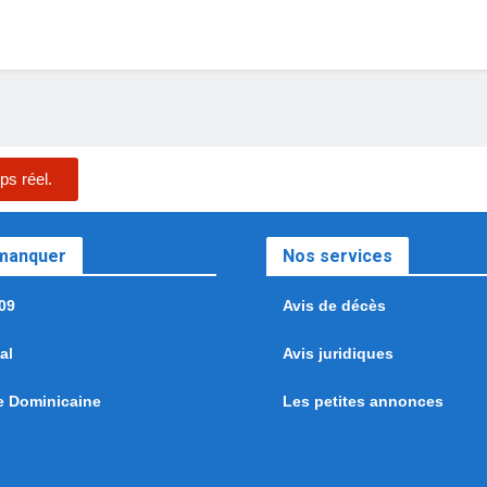
ps réel.
 manquer
Nos services
09
Avis de décès
al
Avis juridiques
e Dominicaine
Les petites annonces