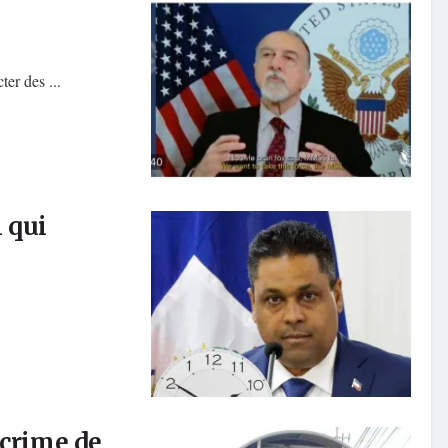
er des ...
 qui
 crime de