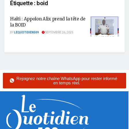
Étiquette :
boid
Haïti : Appolon Alix prend la tête de
la BOID
BY
LEQUOTIDIEN509
SEPTEMBRE 26, 2025
Rejoignez notre chaîne WhatsApp pour rester informé
en temps réel.