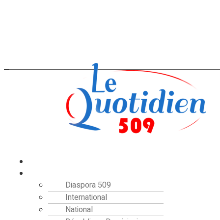
Accueil
Actualités
Diaspora 509
International
National