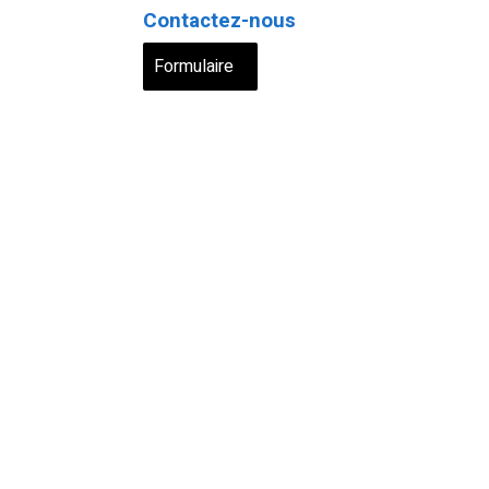
Contactez-nous
Formulaire
s
info@lequotidien509.com