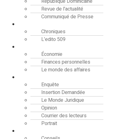
République Dominicaine
Revue de l’actualité
Communiqué de Presse
Editorial
Chroniques
L’edito 509
Finance
Économie
Finances personnelles
Le monde des affaires
Analyse
Enquête
Insertion Demandée
Le Monde Juridique
Opinion
Courrier des lecteurs
Portrait
Société
Conseils