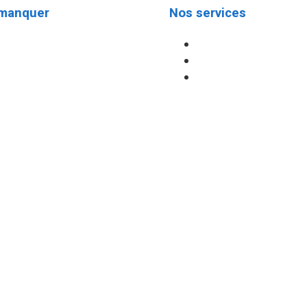
 manquer
Nos services
spora 509
Avis de décès
rnational
Avis juridiques
blique Dominicaine
Les petites annonce
ion
oniques
monde des affaires