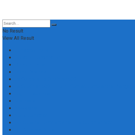
No Result
View All Result
Contactez-nous
Donation Confirmation
Donation Failed
Donor Dashboard
Je Soutiens Le Quotidien 509
Le Quotidien 509 — Pour Informer. Comprendre. S’engager
Login Customizer
Members
Newsletter
Nous Contacter
Politique de Confidentialité – Le Quotidien 509
Qui Sommes-Nous