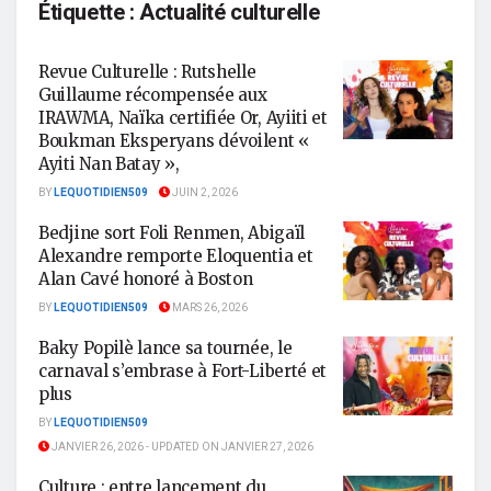
Étiquette :
Actualité culturelle
Revue Culturelle : Rutshelle
Guillaume récompensée aux
IRAWMA, Naïka certifiée Or, Ayiiti et
Boukman Eksperyans dévoilent «
Ayiti Nan Batay »,
BY
LEQUOTIDIEN509
JUIN 2, 2026
Bedjine sort Foli Renmen, Abigaïl
Alexandre remporte Eloquentia et
Alan Cavé honoré à Boston
BY
LEQUOTIDIEN509
MARS 26, 2026
Baky Popilè lance sa tournée, le
carnaval s’embrase à Fort-Liberté et
plus
BY
LEQUOTIDIEN509
JANVIER 26, 2026 - UPDATED ON JANVIER 27, 2026
Culture : entre lancement du