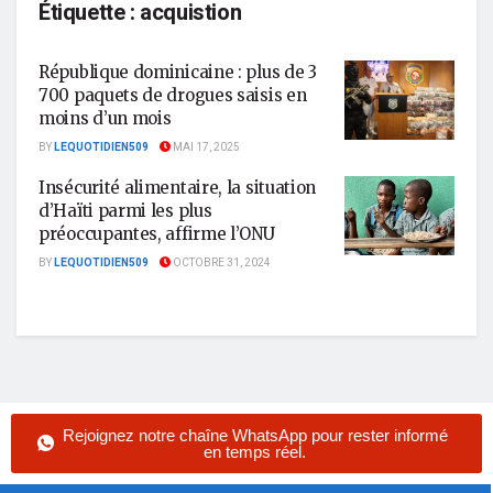
Étiquette :
acquistion
République dominicaine : plus de 3
700 paquets de drogues saisis en
moins d’un mois
BY
LEQUOTIDIEN509
MAI 17, 2025
Insécurité alimentaire, la situation
d’Haïti parmi les plus
préoccupantes, affirme l’ONU
BY
LEQUOTIDIEN509
OCTOBRE 31, 2024
Rejoignez notre chaîne WhatsApp pour rester informé
en temps réel.