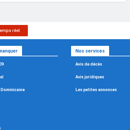
emps réel.
 manquer
Nos services
09
Avis de décès
al
Avis juridiques
 Dominicaine
Les petites annonces
s