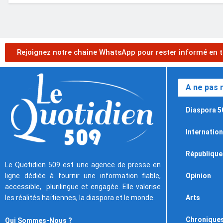
Rejoignez notre chaîne WhatsApp pour rester informé en t
A ne pas
Diaspora 5
Internation
République
Le Quotidien 509 est une agence de presse en
ligne dédiée à fournir une information fiable,
Opinion
accessible, plurilingue et engagée. Elle valorise
les réalités haïtiennes, la diaspora et le monde.
Arts
Chronique
Qui Sommes-Nous ?