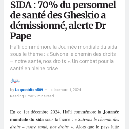
SIDA : 70% du personnel
de santé des Gheskio a
démissionné, alerte Dr
Pape
Haïti commémore la Journée mondiale du sida
sous le thème : « Suivons le chemin des droits
– notre santé, nos droits ». Un combat pour la
santé en pleine crise
by
Lequotidien509
décembre 1, 2024
Reading Time: 2 mins read
Journée
En ce 1er décembre 2024, Haïti commémore la
mondiale du sida
sous le thème :
« Suivons le chemin des
droits – notre santé, nos droits »
. Alors que le pays lutte