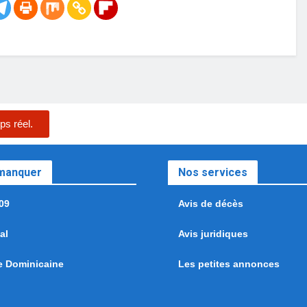
ps réel.
 manquer
Nos services
09
Avis de décès
al
Avis juridiques
e Dominicaine
Les petites annonces