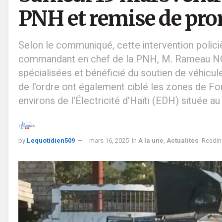
PNH et remise de pro
Selon le communiqué, cette intervention policiè
commandant en chef de la PNH, M. Rameau NORM
spécialisées et bénéficié du soutien de véhicule
de l'ordre ont également ciblé les zones de Fort
environs de l'Électricité d'Haïti (EDH) située au
by
Lequotidien509
mars 16, 2025
in
A la une
,
Actualités
Readin