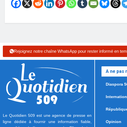
Rejoignez notre chaîne WhatsApp pour rester informé en tem
A ne pas
Diaspora 5
Internation
Républiqu
Le Quotidien 509 est une agence de presse en
ligne dédiée à fournir une information fiable,
Opinion