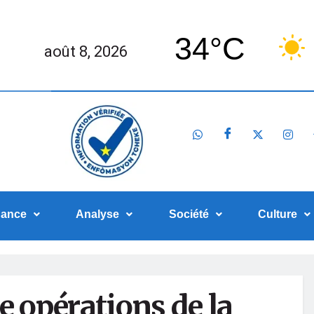
34°C
août 8, 2026
nance
Analyse
Société
Culture
e opérations de la