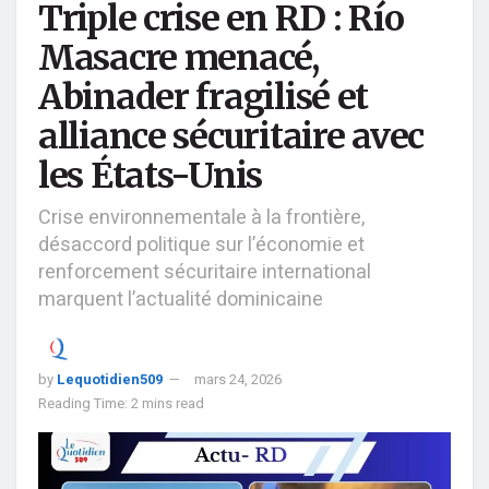
Triple crise en RD : Río
Masacre menacé,
Abinader fragilisé et
alliance sécuritaire avec
les États-Unis
Crise environnementale à la frontière,
désaccord politique sur l’économie et
renforcement sécuritaire international
marquent l’actualité dominicaine
by
Lequotidien509
mars 24, 2026
Reading Time: 2 mins read