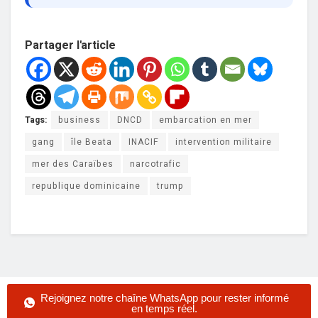
Partager l'article
Tags:
business
DNCD
embarcation en mer
gang
île Beata
INACIF
intervention militaire
mer des Caraïbes
narcotrafic
republique dominicaine
trump
Rejoignez notre chaîne WhatsApp pour rester informé
en temps réel.