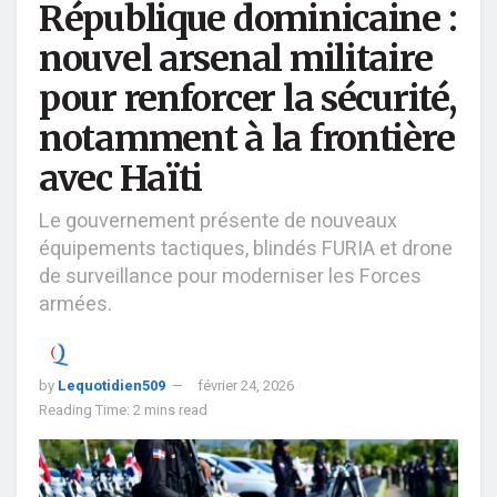
République dominicaine :
nouvel arsenal militaire
pour renforcer la sécurité,
notamment à la frontière
avec Haïti
Le gouvernement présente de nouveaux
équipements tactiques, blindés FURIA et drone
de surveillance pour moderniser les Forces
armées.
by
Lequotidien509
février 24, 2026
Reading Time: 2 mins read