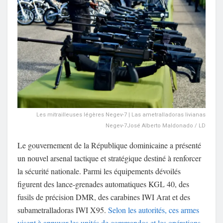
Les mitrailleuses légères Negev-7 | Las ametralladoras livianas
Negev-7José Alberto Maldonado / LD
Le gouvernement de la
République dominicaine
a présenté
un nouvel arsenal tactique et stratégique destiné à renforcer
la sécurité nationale. Parmi les équipements dévoilés
figurent des lance-grenades automatiques KGL 40, des
fusils de précision DMR, des carabines IWI Arat et des
subametralladoras IWI X95.
Selon les autorités, ces armes
visent à appuyer les unités de commandos et les opérations