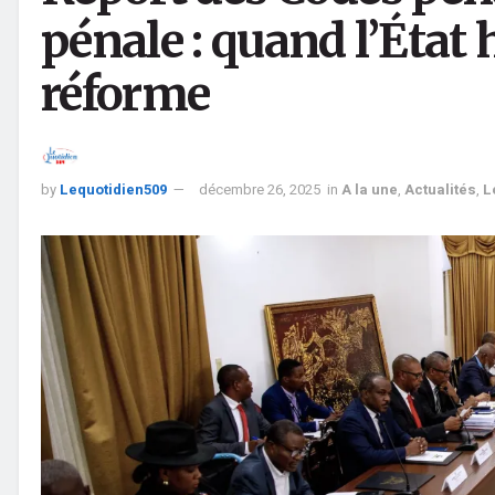
pénale : quand l’État 
réforme
by
Lequotidien509
décembre 26, 2025
in
A la une
,
Actualités
,
L