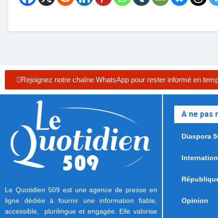
Rejoignez notre chaîne WhatsApp pour rester informé en temp
A ne pas
Diaspora 5
Internation
Républiqu
Le Quotidien 509 est une agence de presse en
ligne dédiée à fournir une information fiable,
Opinion
accessible, plurilingue et engagée. Elle valorise