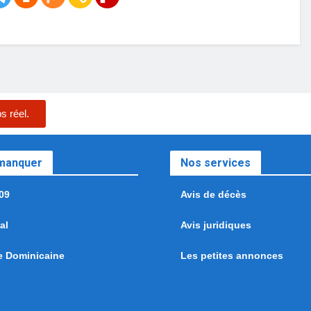
s réel.
 manquer
Nos services
09
Avis de décès
al
Avis juridiques
e Dominicaine
Les petites annonces