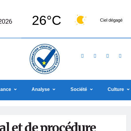
26°C
 2026
Ciel dégagé
nance
Analyse
Société
Culture
l et de procédure