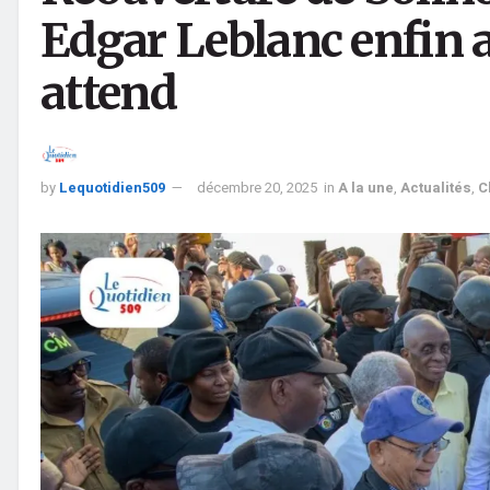
Edgar Leblanc enfin al
attend
by
Lequotidien509
décembre 20, 2025
in
A la une
,
Actualités
,
C