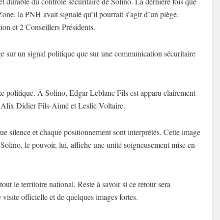
et durable du contrôle sécuritaire de Solino. La dernière fois que
Zone, la PNH avait signalé qu’il pourrait s’agir d’un piège.
ion et 2 Conseillers Présidents.
ge sur un signal politique que sur une communication sécuritaire
te politique. À Solino, Edgar Leblanc Fils est apparu clairement
Alix Didier Fils-Aimé et Leslie Voltaire.
ue silence et chaque positionnement sont interprétés. Cette image
 Solino, le pouvoir, lui, affiche une unité soigneusement mise en
ut le territoire national. Reste à savoir si ce retour sera
visite officielle et de quelques images fortes.