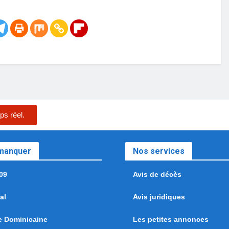
ps réel.
 manquer
Nos services
09
Avis de décès
al
Avis juridiques
e Dominicaine
Les petites annonces