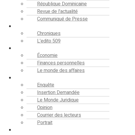
République Dominicaine
Revue de l’actualité
Communiqué de Presse
Editorial
Chroniques
L’edito 509
Finance
Économie
Finances personnelles
Le monde des affaires
Analyse
Enquête
Insertion Demandée
Le Monde Juridique
Opinion
Courrier des lecteurs
Portrait
Société