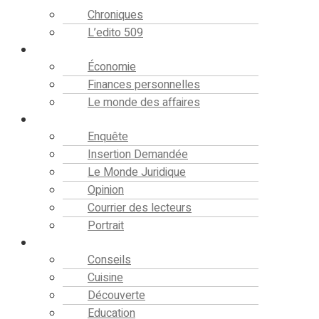
Chroniques
L’edito 509
Finance
Économie
Finances personnelles
Le monde des affaires
Analyse
Enquête
Insertion Demandée
Le Monde Juridique
Opinion
Courrier des lecteurs
Portrait
Société
Conseils
Cuisine
Découverte
Education