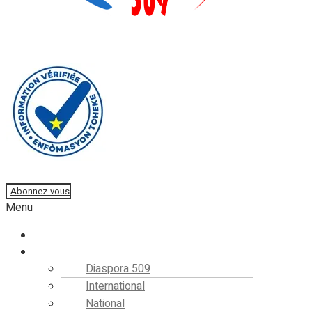
Faire un don
Abonnez-vous
Menu
Accueil
Actualités
Diaspora 509
International
National