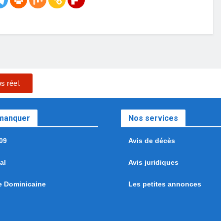
s réel.
 manquer
Nos services
09
Avis de décès
al
Avis juridiques
e Dominicaine
Les petites annonces