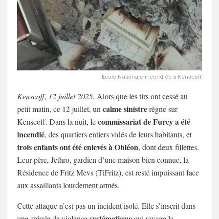
Ecole Nationale incendiée à Kenscoff
Kenscoff, 12 juillet 2025.
Alors que les tirs ont cessé au
calme sinistre
petit matin, ce 12 juillet, un
règne sur
commissariat de Furcy a été
Kenscoff. Dans la nuit, le
incendié
, des quartiers entiers vidés de leurs habitants, et
trois enfants ont été enlevés à Obléon
, dont deux fillettes.
Leur père, Jethro, gardien d’une maison bien connue, la
Résidence de Fritz Mevs (TiFritz), est resté impuissant face
aux assaillants lourdement armés.
Cette attaque n’est pas un incident isolé. Elle s’inscrit dans
systématique
une spirale de violence
qui ravage la