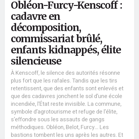
Obléon-Furcy-Kenscoff :
cadavre en
décomposition,
commissariat brûlé,
enfants kidnappés, élite
silencieuse
À Kenscoff, le silence des autorités résonne
plus fort que les rafales. Tandis que les tirs
retentissent, que des enfants sont enlevés et
que des cadavres jonchent le sol d’une école
incendiée, l’État reste invisible. La commune,
symbole d’agrotourisme et refuge de l’élite,
s’effondre sous les assauts de gangs
méthodiques. Obléon, Belot, Furcy… Les
bastions tombent les uns après les autres. Et