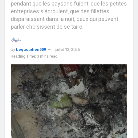
pendant que les paysans fuient, que les petites
entreprises s’écroulent, que des fillettes
disparaissent dans la nuit, ceux qui peuvent
parler choisissent de se taire.
by
Lequotidien509
juillet 12, 2025
Reading Time: 3 mins read