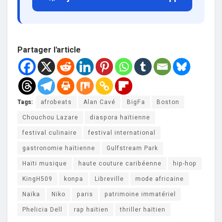
Partager l'article
Tags:
afrobeats
Alan Cavé
BigFa
Boston
Chouchou Lazare
diaspora haïtienne
festival culinaire
festival international
gastronomie haïtienne
Gulfstream Park
Haïti musique
haute couture caribéenne
hip-hop
KingH509
konpa
Libreville
mode africaine
Naïka
Niko
paris
patrimoine immatériel
Phelicia Dell
rap haïtien
thriller haïtien