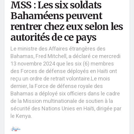
MSS : Les six soldats
Bahaméens peuvent
rentrer chez eux selon les
autorités de ce pays
Le ministre des Affaires étrangères des
Bahamas, Fred Mitchell, a déclaré ce mercredi
13 novembre 2024 que les six (6) membres
des Forces de défense déployés en Haïti ont
reçu un ordre de retrait volontaire.Le mois
dernier, la Force de défense royale des
Bahamas a déployé six officiers dans le cadre
de la Mission multinationale de soutien à la
sécurité des Nations Unies en Haïti, dirigée par
le Kenya.