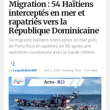
Migration : 54 Haïtiens
interceptés en mer et
rapatriés vers la
République Dominicaine
54 migrants haïtiens interceptés en mer près
de Porto Rico et rapatriés en RD après une
opération coordonnée avec la Garde côtière.
by
Lequotidien509
avril 2, 2026
Reading Time: 1 min read