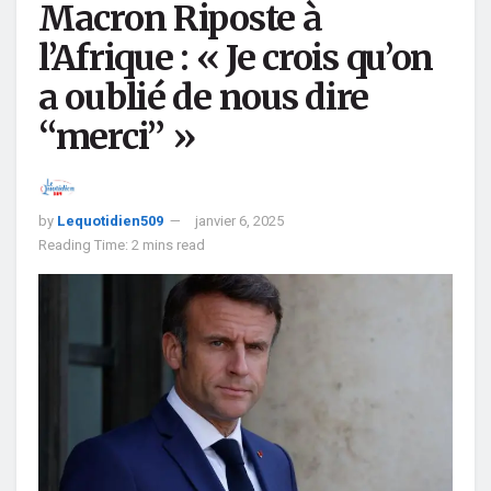
Macron Riposte à
l’Afrique : « Je crois qu’on
a oublié de nous dire
“merci” »
by
Lequotidien509
janvier 6, 2025
Reading Time: 2 mins read