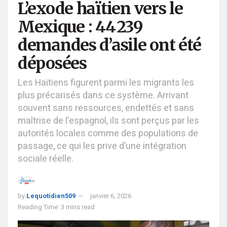
L’exode haïtien vers le
Mexique : 44 239
demandes d’asile ont été
déposées
Les Haïtiens figurent parmi les migrants les
plus précarisés dans ce système. Arrivant
souvent sans ressources, endettés et sans
maîtrise de l’espagnol, ils sont perçus par les
autorités locales comme des populations de
passage, ce qui les prive d’une intégration
sociale réelle.
by
Lequotidien509
janvier 6, 2026
Reading Time: 3 mins read