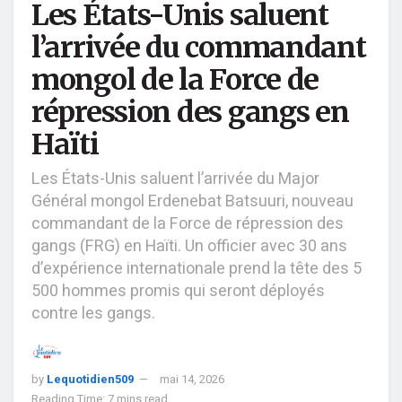
Les États-Unis saluent
l’arrivée du commandant
mongol de la Force de
répression des gangs en
Haïti
Les États-Unis saluent l’arrivée du Major
Général mongol Erdenebat Batsuuri, nouveau
commandant de la Force de répression des
gangs (FRG) en Haïti. Un officier avec 30 ans
d’expérience internationale prend la tête des 5
500 hommes promis qui seront déployés
contre les gangs.
by
Lequotidien509
mai 14, 2026
Reading Time: 7 mins read