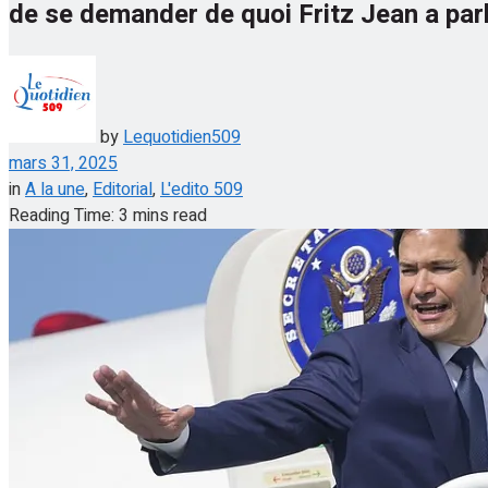
de se demander de quoi Fritz Jean a par
by
Lequotidien509
mars 31, 2025
in
A la une
,
Editorial
,
L'edito 509
Reading Time: 3 mins read