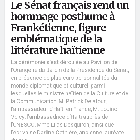
Le Sénat français rend un
hommage posthume à
Frankétienne, figure
emblématique de la
littérature haïtienne
La cérémonie s’est déroulée au Pavillon de
l’Orangerie du Jardin de la Présidence du Sénat,
en présence de plusieurs personnalités du
monde diplomatique et culturel, parmi
lesquelles le ministre haïtien de la Culture et de
la Communication, M. Patrick Delatour,
l’ambassadeur d’Haïti en France, M. Louino
Volcy, l’ambassadrice d’Haïti auprès de
l’UNESCO, Mme Lilas Desquiron, ainsi que
l’écrivaine Darline Cothière, ancienne lauréate