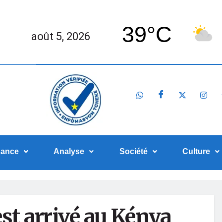
39°C
août 5, 2026
nance
Analyse
Société
Culture
st arrivé au Kénya