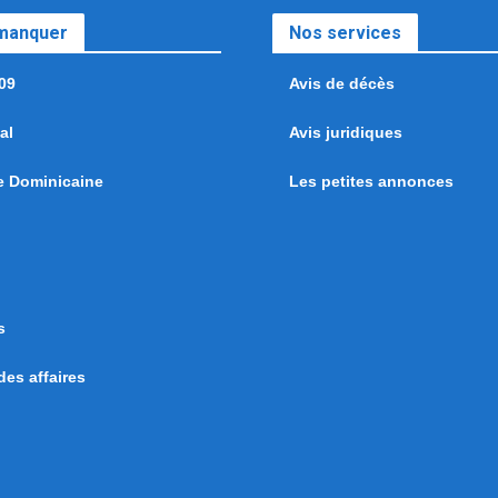
 manquer
Nos services
09
Avis de décès
al
Avis juridiques
e Dominicaine
Les petites annonces
s
es affaires