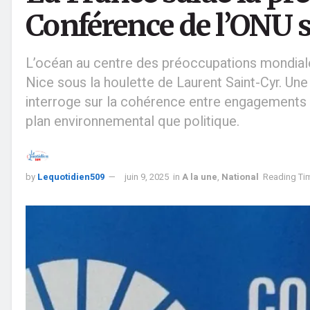
Conférence de l’ONU s
L’océan au centre des préoccupations mondiales
Nice sous la houlette de Laurent Saint-Cyr. Un
interroge sur la cohérence entre engagements in
plan environnemental que politique.
by
Lequotidien509
juin 9, 2025
in
A la une
,
National
Reading Tim