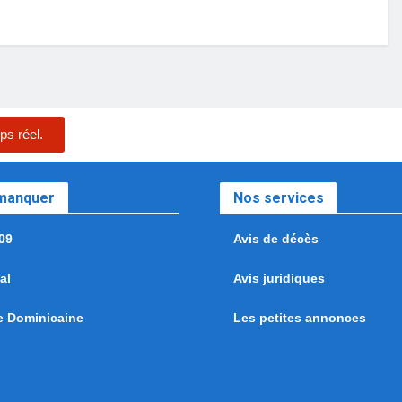
ps réel.
 manquer
Nos services
09
Avis de décès
al
Avis juridiques
e Dominicaine
Les petites annonces