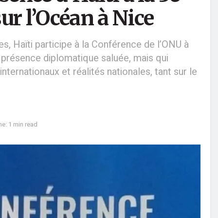
ur l’Océan à Nice
, Haïti participe à la Conférence de l’ONU à
e présence diplomatique saluée, mais qui
ternationaux et réalités nationales, tant sur le
e: 1 min read