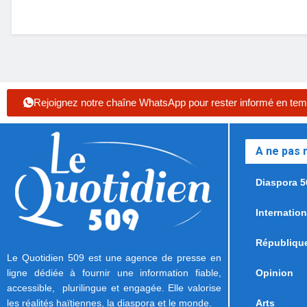
Rejoignez notre chaîne WhatsApp pour rester informé en tem
A ne pas
Diaspora 5
Internation
Républiqu
Le Quotidien 509 est une agence de presse en
ligne dédiée à fournir une information fiable,
Opinion
accessible, plurilingue et engagée. Elle valorise
les réalités haïtiennes, la diaspora et le monde.
Arts