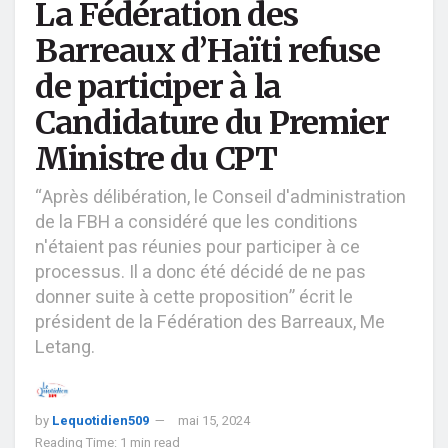
La Fédération des
Barreaux d’Haïti refuse
de participer à la
Candidature du Premier
Ministre du CPT
“Après délibération, le Conseil d'administration
de la FBH a considéré que les conditions
n'étaient pas réunies pour participer à ce
processus. Il a donc été décidé de ne pas
donner suite à cette proposition” écrit le
président de la Fédération des Barreaux, Me
Letang.
by
Lequotidien509
mai 15, 2024
Reading Time: 1 min read