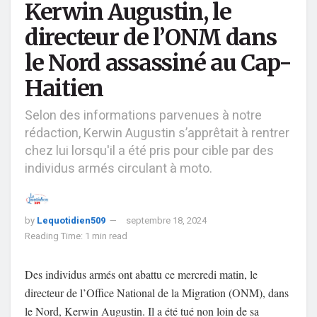
Kerwin Augustin, le
directeur de l’ONM dans
le Nord assassiné au Cap-
Haitien
Selon des informations parvenues à notre
rédaction, Kerwin Augustin s’apprêtait à rentrer
chez lui lorsqu'il a été pris pour cible par des
individus armés circulant à moto.
by
Lequotidien509
septembre 18, 2024
Reading Time: 1 min read
Des individus armés ont abattu ce mercredi matin, le
directeur de l’Office National de la Migration (ONM), dans
le Nord, Kerwin Augustin. Il a été tué non loin de sa