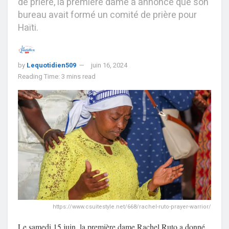
de prière, la première dame a annoncé que son
bureau avait formé un comité de prière pour
Haïti.
by
Lequotidien509
juin 16, 2024
Reading Time: 3 mins read
https://www.csuitestyle.net/668/rachel-ruto-prayer-warrior/
Le samedi 15 juin, la première dame Rachel Ruto a donné