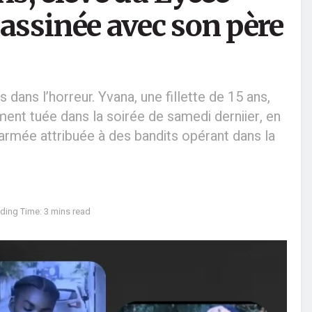
sassinée avec son père
ans l’horreur. Yvana, une fillette de 15 ans,
ment tuée dans la soirée de samedi derniier, en
rmée attribuée à des bandits opérant dans la
ding Time: 3 mins read