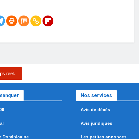
ps réel.
 manquer
Nos services
09
Avis de décès
al
Avis juridiques
e Dominicaine
Les petites annonces