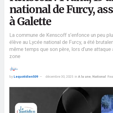
national de Furcy, as
à Galette
La commune de Kenscoff s’enfonce un peu plus d
élève au Lycée national de Furcy, a été brutale
même temps que son père, lors d’une attaque a
zone
by
Lequotidien509
décembre 30, 2025
in
A la une
,
National
Rea