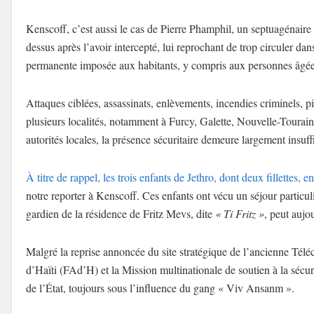
Kenscoff, c’est aussi le cas de Pierre Phamphil, un septuagénaire 
dessus après l’avoir intercepté, lui reprochant de trop circuler d
permanente imposée aux habitants, y compris aux personnes âgée
Attaques ciblées, assassinats, enlèvements, incendies criminels, pi
plusieurs localités, notamment à Furcy, Galette, Nouvelle-Touraine
autorités locales, la présence sécuritaire demeure largement insuff
À titre de rappel, les trois enfants de Jethro, dont deux fillettes, e
notre reporter à Kenscoff. Ces enfants ont vécu un séjour particu
gardien de la résidence de Fritz Mevs, dite
« Ti Fritz »
, peut aujo
Malgré la reprise annoncée du site stratégique de l’ancienne Télé
d’Haïti (FAd’H) et la Mission multinationale de soutien à la sécur
de l’État, toujours sous l’influence du gang « Viv Ansanm ».