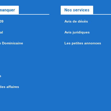
 manquer
Nos services
09
Avis de décès
al
Avis juridiques
e Dominicaine
Les petites annonces
s
es affaires