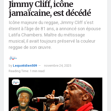
Jimmy Cliff, icône
jamaïcaine, est décédé
Icône majeure du reggae, Jimmy Cliff s’est
éteint à l’âge de 81 ans, a annoncé son épouse
Latifa Chambers. Maître du métissage
musical, il avait toujours préservé la couleur
reggae de son œuvre.
by
Lequotidien509
novembre 24, 2025
Reading Time: 1 min read