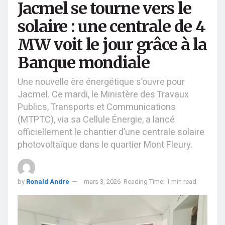
Jacmel se tourne vers le
solaire : une centrale de 4
MW voit le jour grâce à la
Banque mondiale
Une nouvelle ère énergétique s’ouvre pour
Jacmel. Ce mardi, le Ministère des Travaux
Publics, Transports et Communications
(MTPTC), via sa Cellule Énergie, a lancé
officiellement le chantier d’une centrale solaire
photovoltaïque dans le quartier Mont Fleury.
by
Ronald Andre
mars 3, 2026
Reading Time: 1 min read