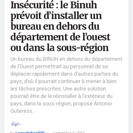
Insécurité : le Binuh
prévoit d’installer un
bureau en dehors du
département de l’ouest
ou dans la sous-région
Un bureau du BINUH en dehors du département
de l’Ouest permettrait au personnel de se
déplacer rapidement dans d’autres parties du
pays, d’où il pourrait continuer à mener à bien
les tâches prescrites. Une autre solution
pourrait être de le réinstaller à l’extérieur du
pays, dans la sous-région, propose Antonio
Guteress.
by
Lequotidien509
septembre 3, 2024