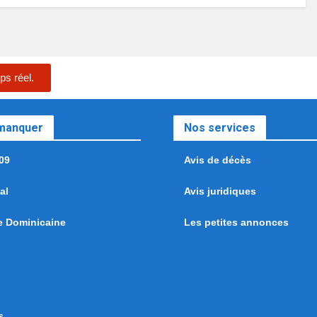
ps réel.
 manquer
Nos services
09
Avis de décès
al
Avis juridiques
e Dominicaine
Les petites annonces
s