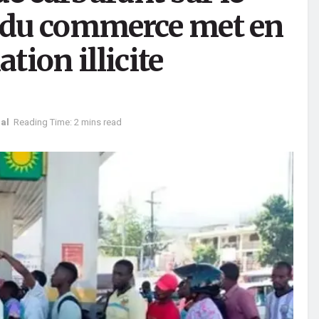
e du commerce met en
tion illicite
al
Reading Time: 2 mins read