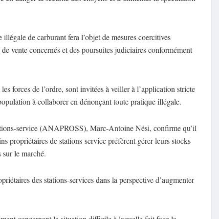
illégale de carburant fera l’objet de mesures coercitives
ts de vente concernés et des poursuites judiciaires conformément
 forces de l’ordre, sont invitées à veiller à l’application stricte
a population à collaborer en dénonçant toute pratique illégale.
 stations-service (ANAPROSS), Marc-Antoine Nési, confirme qu’il
s propriétaires de stations-service préfèrent gérer leurs stocks
s sur le marché.
priétaires des stations-services dans la perspective d’augmenter
 concernant la situation difficile à laquelle fait face la