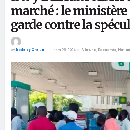
marché : le ministèr
garde contre la spécula
by
Dodeley Orélus
mars 28, 2026
in
A la une
,
Économie
,
Nation