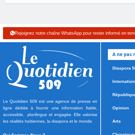
Rejoignez notre chaîne WhatsApp pour rester informé en tem
A ne pas
Diaspora 5
Internation
Républiqu
Le Quotidien 509 est une agence de presse en
ligne dédiée à fournir une information fiable,
Opinion
accessible, plurilingue et engagée. Elle valorise
les réalités haïtiennes, la diaspora et le monde.
Arts
Chronique