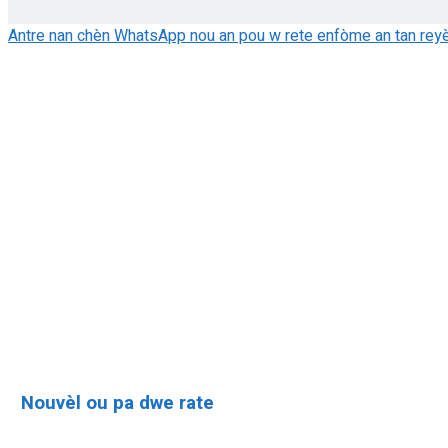
Antre nan chèn WhatsApp nou an pou w rete enfòme an tan reyè
Le Quotidien 509 se yon ajans laprès sou entènèt ki angaje l pou
Kiyès nou ye?
Politik Konfidansyalite
Nouvèl ou pa dwe rate
Dyaspora 509