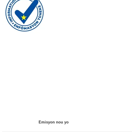
Fè yon don
Akèy
Nouvèl
Editoryal
Emisyon nou yo