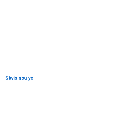
Entènasyonal
Repiblik Dominikèn
Opinyon
Atizay
Kwonik
Biznis
Sèvis nou yo
Nekwoloji
Avi legal
Ti anons