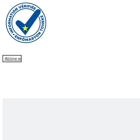
Fè yon don
Abòne w
Akèy
Nouvèl
Editoryal