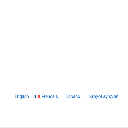
Finans
Analiz
Sosyete
Kilti
English
Français
Español
Kreyòl ayisyen