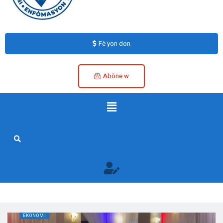
Fè yon don
Abòne w
EKONOMI