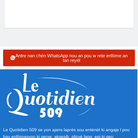
Antre nan chèn WhatsApp nou an pou w rete enfòme an
tan reyèl
Le Quotidien 509 se yon ajans laprès sou entènèt ki angaje l pou
bay enfòmasyon ki serye, aksesib, plizyè lang, epi ki gen