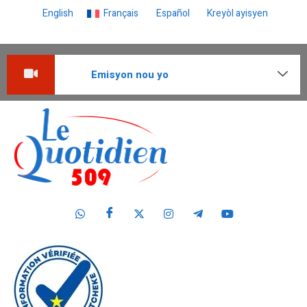
English
Français
Español
Kreyòl ayisyen
Emisyon nou yo