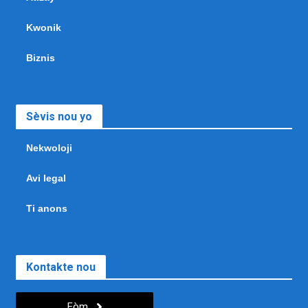
Kwonik
Biznis
Sèvis nou yo
Nekwoloji
Avi legal
Ti anons
Kontakte nou
Fòm