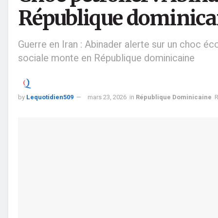
République dominica
Guerre en Iran : Abinader alerte sur un choc éc
sociale monte en République dominicaine
by
Lequotidien509
mars 23, 2026
in
République Dominicaine
R