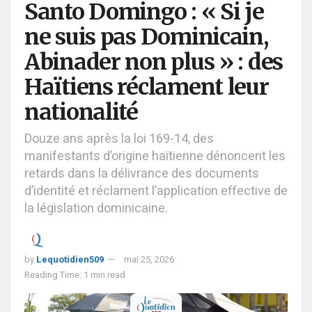
Santo Domingo : « Si je
ne suis pas Dominicain,
Abinader non plus » : des
Haïtiens réclament leur
nationalité
Douze ans après la loi 169-14, des
manifestants d’origine haïtienne dénoncent les
retards dans la délivrance des documents
d’identité et réclament l’application effective de
la législation dominicaine.
by
Lequotidien509
mai 25, 2026
Reading Time: 1 min read