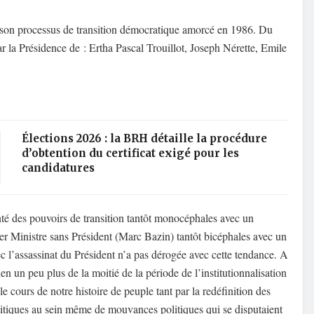
son processus de transition démocratique amorcé en 1986.
Du
ar
la Présidence
de :
Ertha Pascal Trouillot
,
Joseph Nérette
,
Emile
Élections 2026 : la BRH détaille la procédure
d’obtention du certificat exigé pour les
candidatures
té
des
pouvoirs de transition tantôt
monocéphales
avec un
er Ministre sans
Président
(Marc Bazin)
tantôt bicéphales
avec un
ec l’assassinat du
Président
n’a pas
dérogée
avec cette tendance
.
A
ien
un peu
plus de
la
moitié
de la période de l’institutionnalisation
le cours de notre histoire de peuple
tant par la redéfinition des
itiques
au sein même de mouvances politiques qui se dis
pu
taient