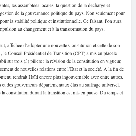
antes, les assemblées locales,
la question de la décharge
et
 gestion
de la gouvernance politique
du pays.
Non seulement
pour
pour la stabilité
politique et institutionnelle
.
Ce faisant, l’on aura
impulsion
au changement et à la transformation du pays.
mut
, affichée d’adopter une nouvelle Constitution et celle de son
4
, le Conseil Présidentiel de Transition (CPT) a
mis en place
le
li sur trois (3)
piliers :
la révision de la constitution en vigueur,
issement
de nouvelles relations entre l’Etat et la société.
A l
a fin
de
ontenu rendrait Haït
i
encore plus ingouvernable avec entre autres,
s
et
des gouverneurs
départementaux
élus au suffrage universel
.
 la constitution durant la transition est mis en pause. D
u temps et