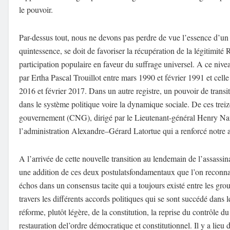
le pouvoir.
Par-dessus tout,
nous
ne
devons pas perdre de vue l’essence d’un p
quintessence,
se doit de favoriser la récupération de la l
égitimité 
participation populaire
en faveur du suffrage universel.
A ce nivea
par Ertha Pascal Trouillot
entre mars 1990 et février 1991
et
cell
2016 et février 2017. Dans un autre registre, un pouvoir de transi
dans le système politique
voire la dynamique sociale.
D
e ces trei
gouvernement (CNG), dirigé par le Lieutenant-général Henry Nanp
l’administration
Alexandre
–
Gérard Latortue
qui a renforcé notre a
A l’arrivée de cette nouvelle transition
au lendemain de l’assassin
une addition de ces deux p
ostulats
fondamentaux que l’on reconnait
échos dans un consensus tacite qui a toujours existé entre les gro
travers
les différents accords
politiques
qui se sont
succédé
dans l
réforme
, plutôt
légère
,
de la constitution, la reprise du contrôle du 
restauration de
l’ordre
démocratique et
constitutionnel
. Il y a lieu