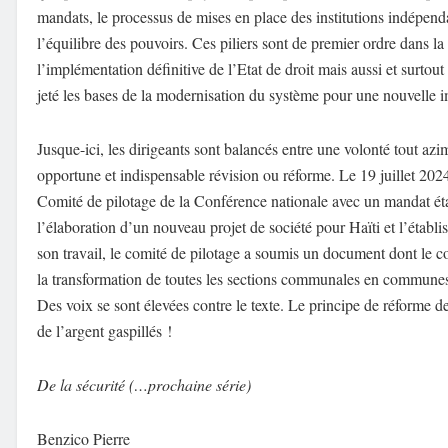
mandats, l
e processus de mises en place des institutions indépend
l’
équilibre des pouvoirs
.
Ces piliers
sont de premier ordre dans la
l’implémentation définitive de l’Etat de droit
mais aussi et surtout 
jeté les bases de la modernisation du système
pour
une nouvelle 
Jusque-
ici
,
le
s
dirigeants sont balancés entre une volonté
tout azi
opportune et indispensable révision ou
réforme
.
Le 19 juillet 202
Comité de pilotage de la Conférence nationale avec un mandat étab
l’élaboration d’un nouveau projet de société pour Haïti
et l’établ
son travail, le comité de pilotage a soumis un document
dont le c
la transformation de toutes les sections communales en commune
Des voix se
sont élevées contre le texte
. Le principe de réforme de
de
l’argent gaspillé
s
!
De la sécurité (…prochaine série)
Benzico Pierre