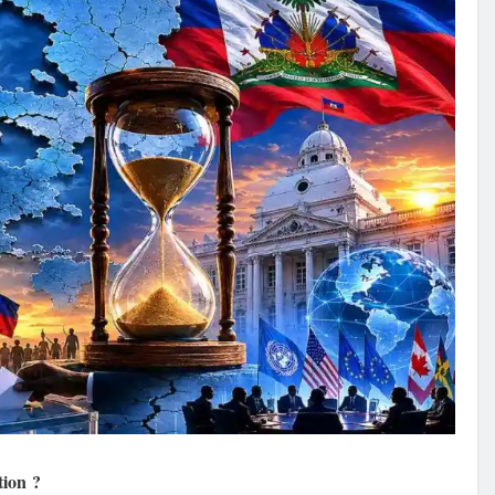
tion
?