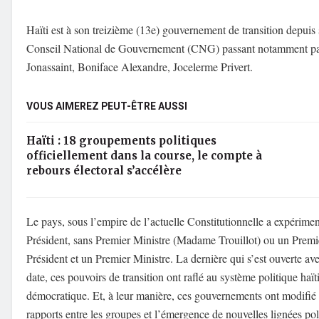
Haïti
est à son
treizième (13
e
)
gouvernement de transition d
epuis
Conseil National de Gouvernement (CNG) passant
notamment p
Jonassaint,
Boniface Alexandre,
Jocelerme
Privert
.
VOUS AIMEREZ PEUT-ÊTRE AUSSI
Haïti : 18 groupements politiques
officiellement dans la course, le compte à
rebours électoral s’accélère
L
e pays
, sous l’empire de l’actuelle Constitutionnelle
a ex
périmen
Président
, sans Premier Ministre (Madame Trouillot) ou un Premi
Président
et un Premier Ministre. La
dernière
qui s’est ouverte av
date,
ces pouvoirs de transition ont raflé
au système politique haït
démocratique.
Et, à leur manière,
ces gouvernements
ont modifié 
rapports entre les groupes
et
l’
émergen
ce
de nouvelles lignées
pol