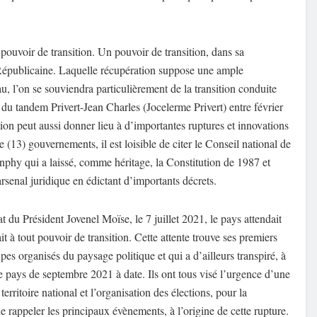
ouvoir de transition. Un pouvoir de transition, dans sa
Républicaine
. Laquelle récupération suppose une ample
u, l’on se souviendra particulièrement
de la transition conduite
e du tandem Privert-Jean Charles (
Jocelerme Privert
)
entre
février
tion
peut aussi donner lieu à d’importantes ruptures et innovations
ze (13) gouvernements, il est loisible de citer le Conseil national de
hy qui a laissé, comme héritage, la Constitution de 1987 et
rsenal juridique en édictant d’importants décrets.
at d
u Président
Jovenel Moïse
,
le
7 juillet 2021
, le pays attend
ai
t
 à tout pouvoir de transition.
Cette attente trouve ses premiers
upes organisés
du paysage politique
et qui a d’ailleurs transpiré
, à
e pays de septembre 2021 à date
. Ils ont tous
visé
l’urgence d’une
territoire
national et l’organisation des
élections
, pour la
 de rappeler les principaux évènements, à l’origine de cette rupture.