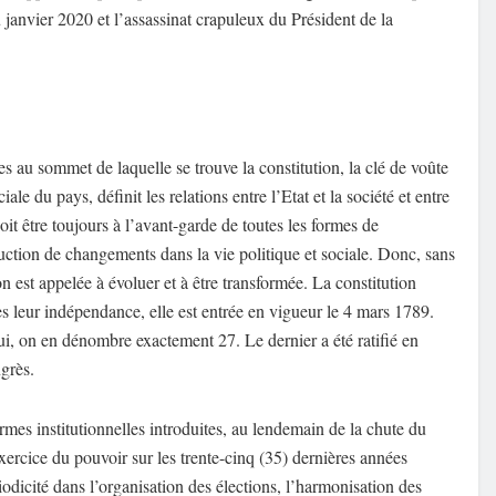
u
janvier 2020 et l’assassinat crapuleux du
Président
de la
ues au sommet
de laquelle se trouve la constitution
,
la
clé de voûte
ociale du pays,
définit les relations entre l’Etat et la société
et entre
oit être toujours à l’avant-garde de toutes les formes de
oduction de changements
dans la vie politique et sociale. Donc, s
ans
ion
est appelée à évoluer et à être transformée
. La constitution
s leur indé
pendance, elle est entrée en vigueur le 4 mars 1789.
ui,
on en dénombre exactement 27. Le dernier a été ratifié en
grès.
rmes institutionnelles introduites, au lendemain de la chute du
exercice du pouvoir sur les
trente-cinq
(35)
derni
ères années
iodicité dans
l’organisation des élections,
l’harmonisation des