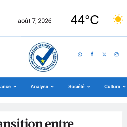
44°C
août 7, 2026
nance
Analyse
Société
Culture
ransition entre