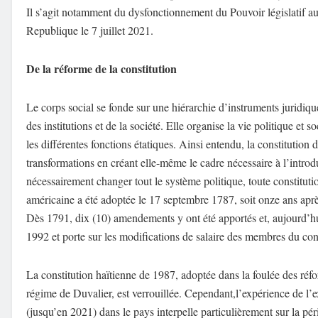
Il s’agit notamment
du
dysfonctionnement du
Pouvoir législatif a
Republique le 7 juillet 2021
.
De la réforme de la constitution
Le cor
p
s social
se fon
de
sur une hiérarchie d’instruments juridiq
des institutions et de la société
.
Elle organise la vie politique
et s
les différentes fonctions étatiques.
Ainsi entendu, la constitution d
transformations
en créant elle-même
le cadre nécessaire à l’intr
nécessairement changer tout le système politique, toute
constitut
américaine
a été adoptée le 17 septembre 1787,
soit
onze ans aprè
Dès 17
91, dix (10) amendements y ont été a
pportés
et, aujourd’h
1992
et porte sur les modifications de salaire des membres du con
La
constitution
haïtienne
de 1987
,
adoptée dans la foulée des réfo
régime de Duvalier,
est
verrouillée
.
Cependant,
l’expérience de l’
(jusqu’en 2021)
dans le pays interpelle parti
culièrement
sur
la
pér